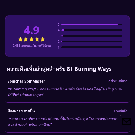
5
4.9
4
3
⭐⭐⭐⭐⭐
2
2,458 คะแนนเฉลี่ยจากผู้ใช้งาน
1
ความคิดเห็นล่าสุดสำหรับ 81 Burning Ways
Somchai_SpinMaster
2 ชั่วโมงที่แล้ว
“81 Burning Ways แตกง่ายมากครับ! ผมเพิ่งจัดแจ็คพอตใหญ่ไป เข้าสู่ระบบ
460bet เล่นสะดวกสุดๆ”
น้องพลอย สายปั่น
1 วันที่แล้ว
“ชอบแอป 460bet มากค่ะ เล่นเกมนี้ลื่นไหลไม่มีสะดุด โบนัสออกบ่อยมาก
แนะนำเลยสำหรับสายสล็อต”