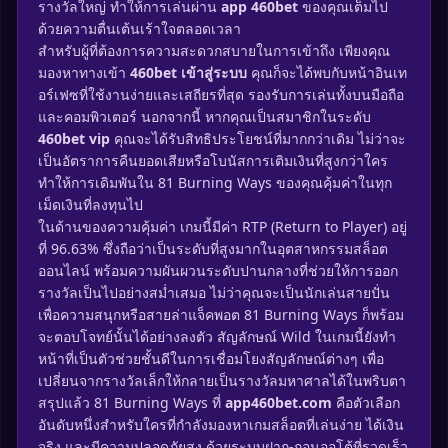
รางวัลใหญ่ ทำให้การเล่นผ่าน
app 460bet
ของคุณเต็มไป
ด้วยความตื่นเต้นเร้าใจตลอดเวลา
สำหรับผู้ที่ต้องการความสะดวกสบายในการเข้าถึง เพียงคุณ
มองหาทางเข้า
460bet เข้าสู่ระบบ
คุณก็จะได้พบกับหน้าอินเท
อร์เฟซที่ใช้งานง่ายและเสถียรที่สุด รองรับการเล่นทั้งบนมือถือ
และคอมพิวเตอร์ นอกจากนี้ หากคุณเป็นสมาชิกในระดับ
460bet vip
คุณจะได้รับสิทธิประโยชน์ที่มากกว่าเดิม ไม่ว่าจะ
เป็นอัตราการคืนยอดเสียหรือโบนัสการเติมเงินที่สูงกว่าใคร
ทำให้การเดิมพันใน 81 Burning Ways ของคุณคุ้มค่าในทุก
เม็ดเงินที่ลงทุนไป
ในด้านของความคุ้มค่า เกมนี้มีค่า RTP (Return to Player) อยู่
ที่ 96.63% ซึ่งถือว่าเป็นระดับที่สูงมากในอุตสาหกรรมสล็อต
ออนไลน์ พร้อมความผันผวนระดับปานกลางที่ช่วยให้การออก
รางวัลเป็นไปอย่างสม่ำเสมอ ไม่ว่าคุณจะเป็นนักเล่นสายปั่น
เพื่อความสนุกหรือสายล่าแจ็คพอต 81 Burning Ways ก็พร้อม
จะตอบโจทย์นั้นได้อย่างลงตัว สัญลักษณ์ Wild ในเกมนี้ยังทำ
หน้าที่เป็นตัวช่วยชั้นดีในการเชื่อมโยงสัญลักษณ์ต่างๆ เพื่อ
เปลี่ยนจากรางวัลเล็กให้กลายเป็นรางวัลมหาศาลได้ในพริบตา
สรุปแล้ว 81 Burning Ways ที่
app460bet.com
คือตัวเลือก
อันดับหนึ่งสำหรับใครที่กำลังมองหาเกมสล็อตที่เล่นง่าย ได้เงิน
จริง และมีความปลอดภัยสูง ด้วยระบบฝาก-ถอนออโต้ที่รวดเร็ว