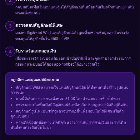
2
กดปุ่มสปินเพื่อเริ่มเกม และลุ้นให้สัญลักษณ์ที่เหมือนกันเรียงตัวกันบน 81 เส้น
ทางแห่งชัยชนะ
ตรวจสอบสัญลักษณ์พิเศษ
3
มองหาสัญลักษณ์ Wild และสัญลักษณ์ตัวคูณที่จะช่วยเพิ่มมูลค่าเงินรางวัล
ของคุณให้สูงยิ่งขึ้นใน 460bet VIP
รับรางวัลและถอนเงิน
4
เมื่อชนะรางวัล ระบบจะเติมยอดเข้าบัญชีทันที และคุณสามารถทำรายการ
ถอนผ่านระบบออโต้ของ app 460bet ได้อย่างรวดเร็ว
กฎกติกาและคุณสมบัติของเกม
สัญลักษณ์ Wild สามารถใช้แทนสัญลักษณ์อื่นได้ทั้งหมดเพื่อสร้างรูปแบบ
การชนะ
เกมนี้มีเส้นทางการชนะทั้งหมด 81 วิธี โดยคำนวณจากซ้ายไปขวา
การชนะจะเกิดขึ้นเมื่อมีสัญลักษณ์ที่เหมือนกันปรากฏบนวงล้อที่อยู่ติดกัน
สัญลักษณ์รูปไฟ (Burning) อาจปรากฏขึ้นเพื่อมอบโบนัสพิเศษหรือตัว
คูณแบบสุ่ม
หากเกิดข้อขัดข้องทางเทคนิคระหว่างการเล่น การจ่ายเงินและการเดิม
พันทั้งหมดจะถือเป็นโมฆะ