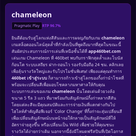
▶
chameleon
Pragmatic Play
RTP 96.7%
ยินดีต้อนรับสู่โลกแห่งสีสันและการผจญภัยกับเกม
chameleon
เกมสล็อตออนไลน์สุดล้ำที่กำลังเป็นที่พูดถึงมากที่สุดในขณะนี้
สัมผัสประสบการณ์การเล่นที่เหนือชั้นได้ที่
app460bet.com
เล่นเกม Chameleon ที่ 460bet พบกับกราฟิกสุดล้ำและโบนัส
ก้อนโต ระบบเสถียร ฝาก-ถอนไว รองรับมือถือ 24 ชม. คลิกเลย
เพื่อลุ้นรางวัลใหญ่และรับโปรโมชั่นพิเศษ! เพียงแค่คุณทำการ
460bet เข้าสู่ระบบ
ก็สามารถก้าวเข้าสู่โลกของกิ้งก่านำโชคที่
พร้อมจะเปลี่ยนสีเพื่อมอบโชคลาภมหาศาลให้กับคุณ
ระบบการเล่นของเกม
chameleon
นั้นโดดเด่นด้วยวงล้อ
ขนาด 5 รีล 3 แถว ที่มาพร้อมกับสัญลักษณ์กิ้งก่าหลากสีสัน
โดยแต่ละสีจะมีคุณสมบัติและการจ่ายเงินที่แตกต่างกันไป
ไฮไลท์สำคัญคือฟีเจอร์ 'Color Change' ที่กิ้งก่าจะสุ่มเปลี่ยนสี
เพื่อเปลี่ยนสัญลักษณ์บนหน้าจอให้กลายเป็นสัญลักษณ์ที่ให้
อัตราจ่ายสูงขึ้น หรือเปลี่ยนเป็น Wild เพื่อช่วยให้คุณชนะ
รางวัลได้ง่ายกว่าเดิม นอกจากนี้ยังมีโหมดฟรีสปินที่เปิดโอกาส