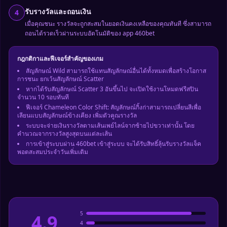
รับรางวัลและถอนเงิน
4
เมื่อคุณชนะ รางวัลจะถูกสะสมในยอดเงินคงเหลือของคุณทันที ซึ่งสามารถ
ถอนได้รวดเร็วผ่านระบบอัตโนมัติของ app 460bet
กฎกติกาและฟีเจอร์สำคัญของเกม
สัญลักษณ์ Wild สามารถใช้แทนสัญลักษณ์อื่นได้ทั้งหมดเพื่อสร้างโอกาส
การชนะ ยกเว้นสัญลักษณ์ Scatter
หากได้รับสัญลักษณ์ Scatter 3 อันขึ้นไป จะเปิดใช้งานโหมดฟรีสปิน
จำนวน 10 รอบทันที
ฟีเจอร์ Chameleon Color Shift: สัญลักษณ์กิ้งก่าสามารถเปลี่ยนสีเพื่อ
เลียนแบบสัญลักษณ์ข้างเคียง เพิ่มตัวคูณรางวัล
ระบบจะจ่ายเงินรางวัลตามเส้นเพย์ไลน์จากซ้ายไปขวาเท่านั้น โดย
คำนวณจากรางวัลสูงสุดบนแต่ละเส้น
การเข้าสู่ระบบผ่าน 460bet เข้าสู่ระบบ จะได้รับสิทธิ์ลุ้นรับรางวัลแจ็ค
พอตสะสมประจำวันเพิ่มเติม
5
4.9
4