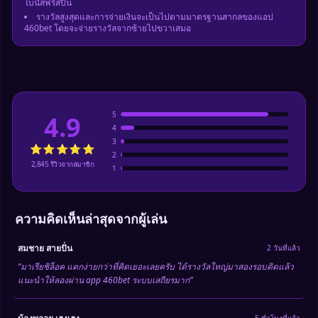
โบนัสฟรีสปิน
รางวัลสูงสุดและการจ่ายเงินจะเป็นไปตามมาตรฐานสากลของแอป
460bet โดยจะจ่ายรางวัลจากซ้ายไปขวาเสมอ
5
4.9
4
3
⭐⭐⭐⭐⭐
2
2,845 รีวิวจากสมาชิก
1
ความคิดเห็นล่าสุดจากผู้เล่น
สมชาย สายปั่น
2 วันที่แล้ว
“มาเรียชิล็อค แตกง่ายกว่าที่คิดเยอะเลยครับ ได้รางวัลใหญ่มาสองรอบติดแล้ว
แนะนำให้ลองผ่าน app 460bet ระบบเสถียรมาก”