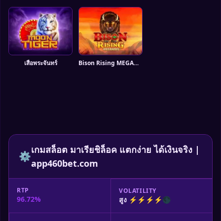
เสือพระจันทร์
Bison Rising MEGAWAYS™
เกมสล็อต มาเรียชิล็อค แตกง่าย ได้เงินจริง |
⚙️
app460bet.com
RTP
VOLATILITY
96.72%
สูง ⚡⚡⚡⚡🌑