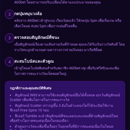
460bet โดยสามารถปรับเปลี่ยนได้ตามงบประมาณของคุณ
กดปุ่มหมุนวงล้อ
2
หลังจาก 460bet เข้าสู่ระบบ เรียบร้อยแล้ว ให้กดปุ่ม Spin เพื่อเริ่มเกม หรือ
เลือกโหมด Auto Spin เพื่อการเล่นที่ไหลลื่น
ตรวจสอบสัญลักษณ์ที่ชนะ
3
เมื่อสัญลักษณ์เรียงตามเส้นจ่ายเงินที่กำหนด คุณจะได้รับเงินรางวัลทันที โดย
รางวัลจะถูกคำนวณตามตารางการจ่ายเงินของ มาเรียชิล็อค
สะสมโบนัสและตัวคูณ
4
เข้าสู่โหมดโบนัสพิเศษสำหรับสมาชิก 460bet vip เพื่อรับฟรีสปินและเพิ่ม
โอกาสการชนะรางวัลแจ็คพอตใหญ่
กฎกติกาและคุณสมบัติพิเศษ
สัญลักษณ์ Wild สามารถใช้แทนสัญลักษณ์อื่นได้ทั้งหมด ยกเว้นสัญลักษณ์
Scatter เพื่อเพิ่มโอกาสในการชนะรางวัล
สัญลักษณ์ Scatter ปรากฏขึ้น 3 อันในตำแหน่งใดก็ได้จะเปิดใช้งาน
ฟีเจอร์ Free Spins 10 รอบ
ฟีเจอร์ Tumble จะนำสัญลักษณ์ที่ชนะออกและแทนที่ด้วยสัญลักษณ์ใหม่
เพื่อสร้างโอกาสชนะต่อเนื่องในรอบเดียว
ตัวคูณรางวัลจะเพิ่มขึ้นเรื่อยๆ ในทุกครั้งที่มีการชนะต่อเนื่องในโหมด