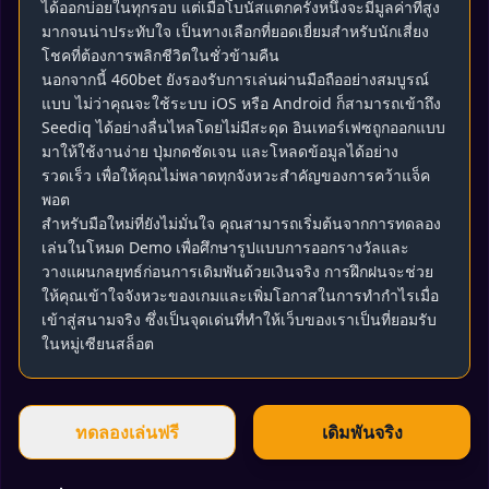
ได้ออกบ่อยในทุกรอบ แต่เมื่อโบนัสแตกครั้งหนึ่งจะมีมูลค่าที่สูง
มากจนน่าประทับใจ เป็นทางเลือกที่ยอดเยี่ยมสำหรับนักเสี่ยง
โชคที่ต้องการพลิกชีวิตในชั่วข้ามคืน
นอกจากนี้ 460bet ยังรองรับการเล่นผ่านมือถืออย่างสมบูรณ์
แบบ ไม่ว่าคุณจะใช้ระบบ iOS หรือ Android ก็สามารถเข้าถึง
Seediq ได้อย่างลื่นไหลโดยไม่มีสะดุด อินเทอร์เฟซถูกออกแบบ
มาให้ใช้งานง่าย ปุ่มกดชัดเจน และโหลดข้อมูลได้อย่าง
รวดเร็ว เพื่อให้คุณไม่พลาดทุกจังหวะสำคัญของการคว้าแจ็ค
พอต
สำหรับมือใหม่ที่ยังไม่มั่นใจ คุณสามารถเริ่มต้นจากการทดลอง
เล่นในโหมด Demo เพื่อศึกษารูปแบบการออกรางวัลและ
วางแผนกลยุทธ์ก่อนการเดิมพันด้วยเงินจริง การฝึกฝนจะช่วย
ให้คุณเข้าใจจังหวะของเกมและเพิ่มโอกาสในการทำกำไรเมื่อ
เข้าสู่สนามจริง ซึ่งเป็นจุดเด่นที่ทำให้เว็บของเราเป็นที่ยอมรับ
ในหมู่เซียนสล็อต
ทดลองเล่นฟรี
เดิมพันจริง