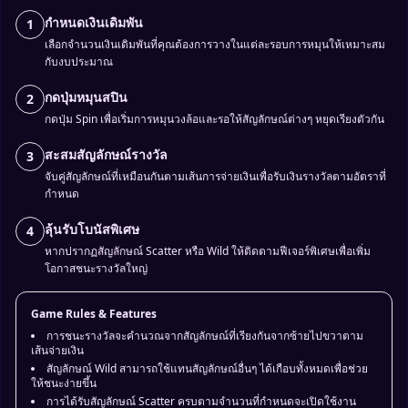
กำหนดเงินเดิมพัน
1
เลือกจำนวนเงินเดิมพันที่คุณต้องการวางในแต่ละรอบการหมุนให้เหมาะสม
กับงบประมาณ
กดปุ่มหมุนสปิน
2
กดปุ่ม Spin เพื่อเริ่มการหมุนวงล้อและรอให้สัญลักษณ์ต่างๆ หยุดเรียงตัวกัน
สะสมสัญลักษณ์รางวัล
3
จับคู่สัญลักษณ์ที่เหมือนกันตามเส้นการจ่ายเงินเพื่อรับเงินรางวัลตามอัตราที่
กำหนด
ลุ้นรับโบนัสพิเศษ
4
หากปรากฏสัญลักษณ์ Scatter หรือ Wild ให้ติดตามฟีเจอร์พิเศษเพื่อเพิ่ม
โอกาสชนะรางวัลใหญ่
Game Rules & Features
การชนะรางวัลจะคำนวณจากสัญลักษณ์ที่เรียงกันจากซ้ายไปขวาตาม
เส้นจ่ายเงิน
สัญลักษณ์ Wild สามารถใช้แทนสัญลักษณ์อื่นๆ ได้เกือบทั้งหมดเพื่อช่วย
ให้ชนะง่ายขึ้น
การได้รับสัญลักษณ์ Scatter ครบตามจำนวนที่กำหนดจะเปิดใช้งาน