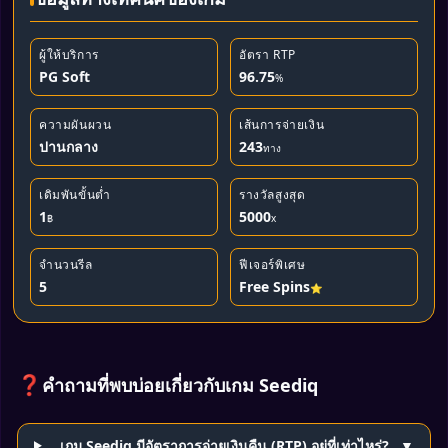
ผู้ให้บริการ
อัตรา RTP
PG Soft
96.75
%
ความผันผวน
เส้นการจ่ายเงิน
ปานกลาง
243
ทาง
เดิมพันขั้นต่ำ
รางวัลสูงสุด
1
5000
฿
x
จำนวนรีล
ฟีเจอร์พิเศษ
5
Free Spins
⭐
❓
คำถามที่พบบ่อยเกี่ยวกับเกม Seediq
เกม Seediq มีอัตราการจ่ายเงินคืน (RTP) อยู่ที่เท่าไหร่?
▼