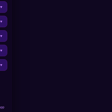
▼
▼
▼
▼
▼
 app