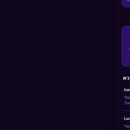
คว
So
“Vu
ไวม
Luc
“ชอ