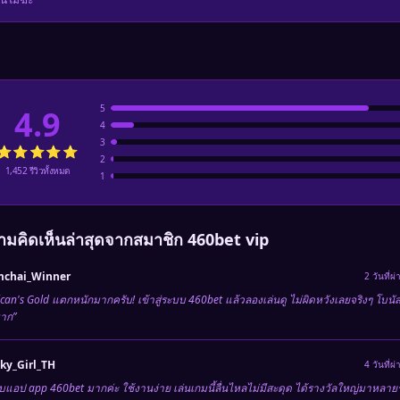
5
4.9
4
3
⭐⭐⭐⭐⭐
2
1,452 รีวิวทั้งหมด
1
ามคิดเห็นล่าสุดจากสมาชิก 460bet vip
mchai_Winner
2 วันที่ผ
lcan's Gold แตกหนักมากครับ! เข้าสู่ระบบ 460bet แล้วลองเล่นดู ไม่ผิดหวังเลยจริงๆ โบนั
าก”
ky_Girl_TH
4 วันที่ผ
บแอป app 460bet มากค่ะ ใช้งานง่าย เล่นเกมนี้ลื่นไหลไม่มีสะดุด ได้รางวัลใหญ่มาหลา