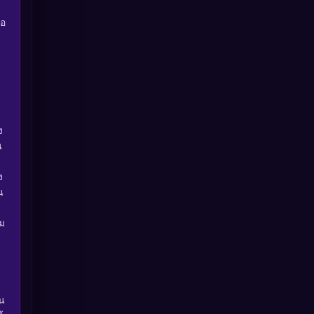
ือ
่
ง
น
ง
น
น
์ม
น