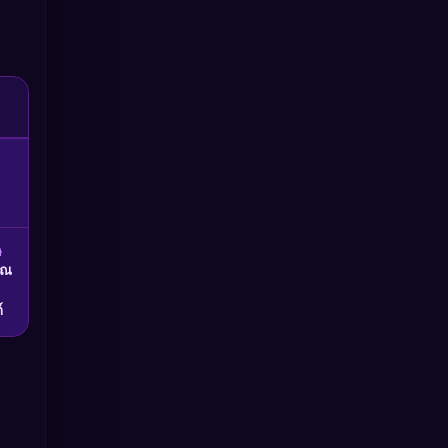
ษ
ูณ
์