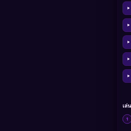
เล่
1