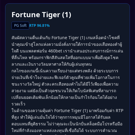
▶
Fortune Tiger (1)
PG Soft
RTP 96.81%
สัมผัสความตื่นเต้นกับ Fortune Tiger (1) เกมสล็อตนำโชคที่
นำคุณเข้าสู่โลกแห่งความมั่งคั่งภายใต้การนำของเสือทองคำผู้
ใจดี บนแพลตฟอร์ม 460bet เรานำเสนอประสบการณ์การเล่น
ที่ลื่นไหล พร้อมกราฟิกสีสันสดใสที่ออกแบบมาเพื่อดึงดูดโชค
ลาภและเงินรางวัลมหาศาลให้กับผู้เล่นทุกคน
กลไกของเกมนี้เน้นความเรียบง่ายแต่ทรงพลัง ด้วยระบบการ
จ่ายเงินที่เข้าใจง่ายและฟีเจอร์ตัวคูณที่ช่วยเพิ่มโอกาสในการ
ชนะรางวัลใหญ่ ตัวละครเสือทองคำไม่ได้มีไว้เพียงเพื่อความ
สวยงาม แต่ยังเป็นตัวจุดชนวนให้เกิดโบนัสพิเศษที่สามารถ
เปลี่ยนยอดเดิมพันเล็กน้อยให้กลายเป็นกำไรก้อนโตได้อย่าง
รวดเร็ว
ในด้านของความคุ้มค่า Fortune Tiger (1) มาพร้อมกับค่า RTP
ที่สูง ทำให้ผู้เล่นมั่นใจได้ว่าทุกการหมุนมีโอกาสได้รับผล
ตอบแทนที่ยุติธรรม ไม่ว่าคุณจะเป็นนักปั่นสล็อตมือโปรหรือมือ
ใหม่ที่กำลังมองหาแหล่งลงทุนที่เชื่อถือได้ ระบบการคำนวณ