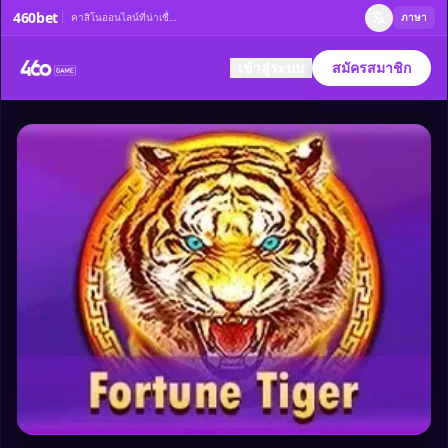
460bet
คาสิโนออนไลน์ที่น่าเชื่อถือที่สุด
ภาษา
เข้าสู่ระบบ
สมัครสมาชิก